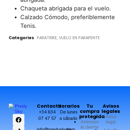
Chaqueta abrigada para el vuelo.
Calzado Cómodo, preferiblemente
Tenis.
Categories
PARATRIKE
,
VUELO EN PARAPENTE
Contacto
Horarios
Tu
Avisos
compra
legales
+34 634
De lunes
protegida
Aviso
07 47 57
a sábado
Atencion
legal
al cliente
info@predysky.com
de